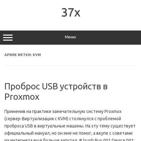
Перейти
к
37x
содержимому
Меню
АРХИВ МЕТКИ:
KVM
Проброс USB устройств в
Proxmox
Применив на практике замечательную систему Proxmox
(cервер-Виртуализация с KVM) столкнулся с проблемой
проброса USB в виртуальные машины. На эту тему существует
официальный мануал, но он мне не помог, а вкупе с советами
из интернета ещё больше запутал. # lsusb Bus 001 Device 001: