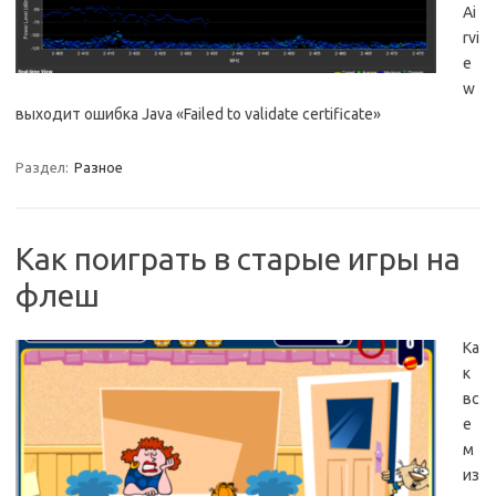
Ai
rvi
e
w
выходит ошибка Java «Failed to validate certificate»
Раздел:
Разное
Как поиграть в старые игры на
флеш
Ка
к
вс
е
м
из