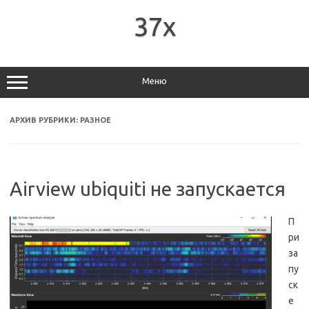
Перейти
к
37x
содержимому
Меню
АРХИВ РУБРИКИ:
РАЗНОЕ
Airview ubiquiti не запускается
П
ри
за
пу
ск
е